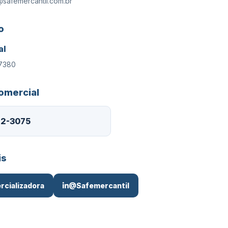
safemercantil.com.br
o
al
-7380
omercial
42-3075
is
cializadora
@Safemercantil