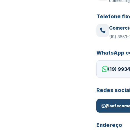
comercial@
Telefone fix
Comerci
(19) 3653
WhatsApp c
(19) 993
Redes socia
@safecomer
Endereço