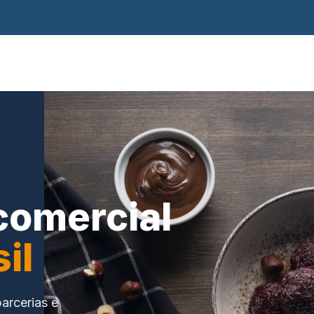
comercial
il
arcerias e