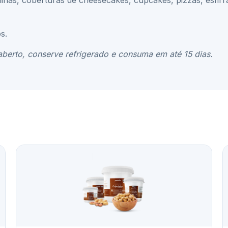
olinas, coberturas de cheesecakes, cupcakes, pizzas, esfir
s.
aberto, conserve refrigerado e consuma em até 15 dias.