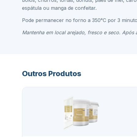
bolos, churros, tortas, donuts, pães de mel, car
espátula ou manga de confeitar.
Pode permanecer no forno a 350°C por 3 minuto
Mantenha em local arejado, fresco e seco. Após 
Outros Produtos