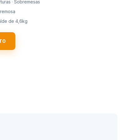
turas · Sobremesas
Cremosa
alde de 4,6kg
TO